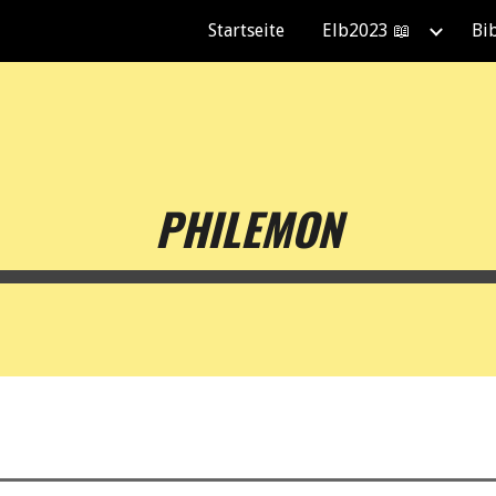
Startseite
Elb2023 📖
Bi
ip to main content
Skip to navigat
PHILEMON