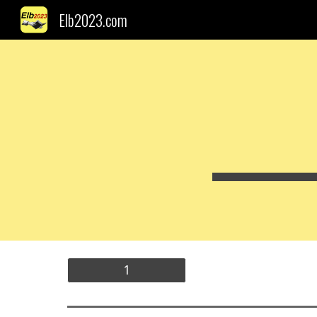
Elb2023.com
Sk
1