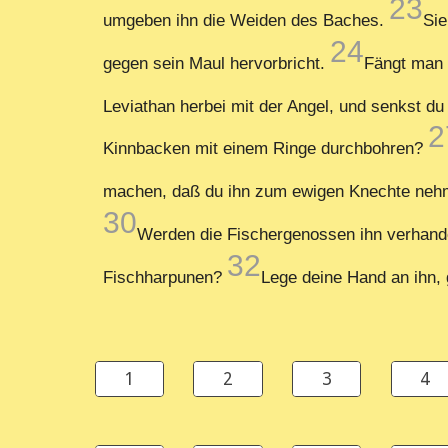
23
umgeben ihn die Weiden des Baches.
Sie
24
gegen sein Maul hervorbricht.
Fängt man 
Leviathan herbei mit der Angel, und senkst d
2
Kinnbacken mit einem Ringe durchbohren?
machen, daß du ihn zum ewigen Knechte ne
30
Werden die Fischergenossen ihn verhandel
32
Fischharpunen?
Lege deine Hand an ihn, 
1
2
3
4