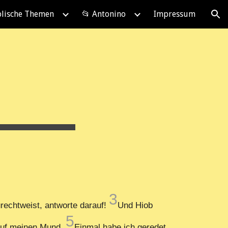
blische Themen
📂 Antonino
Impressum
ion
3
urechtweist, antworte darauf!
Und Hiob
5
 auf meinen Mund.
Einmal habe ich geredet,