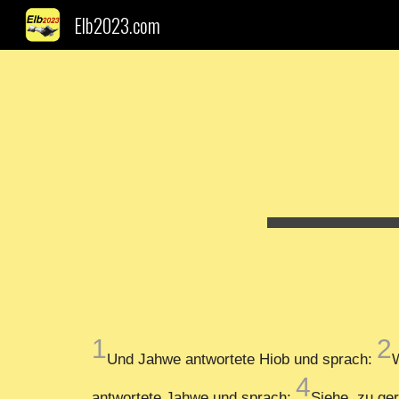
Elb2023.com
Sk
1
2
Und Jahwe antwortete Hiob und sprach:
W
4
antwortete Jahwe und sprach:
Siehe, zu ger