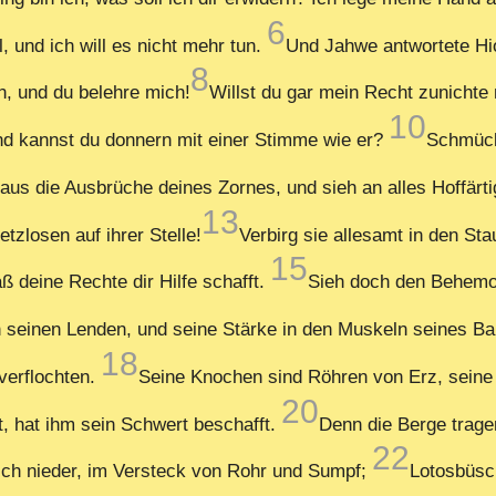
6
, und ich will es nicht mehr tun.
Und Jahwe antwortete H
8
n, und du belehre mich!
Willst du gar mein Recht zunicht
10
nd kannst du donnern mit einer Stimme wie er?
Schmück
aus die Ausbrüche deines Zornes, und sieh an alles Hoffärti
13
tzlosen auf ihrer Stelle!
Verbirg sie allesamt in den Sta
15
ß deine Rechte dir Hilfe schafft.
Sieh doch den Behemoth
 in seinen Lenden, und seine Stärke in den Muskeln seines 
18
verflochten.
Seine Knochen sind Röhren von Erz, seine
20
t, hat ihm sein Schwert beschafft.
Denn die Berge tragen
22
ich nieder, im Versteck von Rohr und Sumpf;
Lotosbüsc