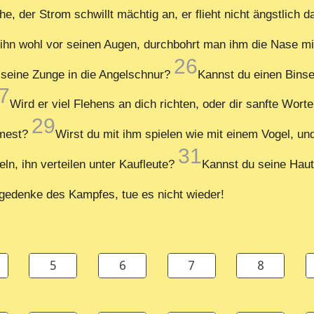
he, der Strom schwillt mächtig an, er flieht nicht ängstlich 
ihn wohl vor seinen Augen, durchbohrt man ihm die Nase m
26
u seine Zunge in die Angelschnur?
Kannst du einen Binse
7
Wird er viel Flehens an dich richten, oder dir sanfte Wor
29
hmest?
Wirst du mit ihm spielen wie mit einem Vogel, un
31
n, ihn verteilen unter Kaufleute?
Kannst du seine Haut 
gedenke des Kampfes, tue es nicht wieder!
5
6
7
8