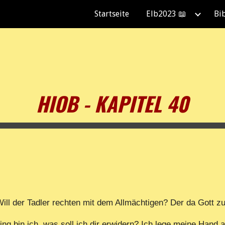
Startseite
Elb2023 📖
Bi
ip to main content
Skip to navigat
HIOB - KAPITEL 40
ill der Tadler rechten mit dem Allmächtigen? Der da Gott z
ing bin ich, was soll ich dir erwidern? Ich lege meine Hand