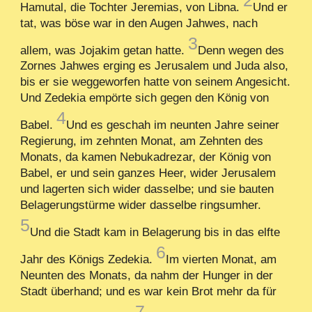
Hamutal, die Tochter Jeremias, von Libna.
Und er
tat, was böse war in den Augen Jahwes, nach
3
allem, was Jojakim getan hatte.
Denn wegen des
Zornes Jahwes erging es Jerusalem und Juda also,
bis er sie weggeworfen hatte von seinem Angesicht.
Und Zedekia empörte sich gegen den König von
4
Babel.
Und es geschah im neunten Jahre seiner
Regierung, im zehnten Monat, am Zehnten des
Monats, da kamen Nebukadrezar, der König von
Babel, er und sein ganzes Heer, wider Jerusalem
und lagerten sich wider dasselbe; und sie bauten
Belagerungstürme wider dasselbe ringsumher.
5
Und die Stadt kam in Belagerung bis in das elfte
6
Jahr des Königs Zedekia.
Im vierten Monat, am
Neunten des Monats, da nahm der Hunger in der
Stadt überhand; und es war kein Brot mehr da für
7