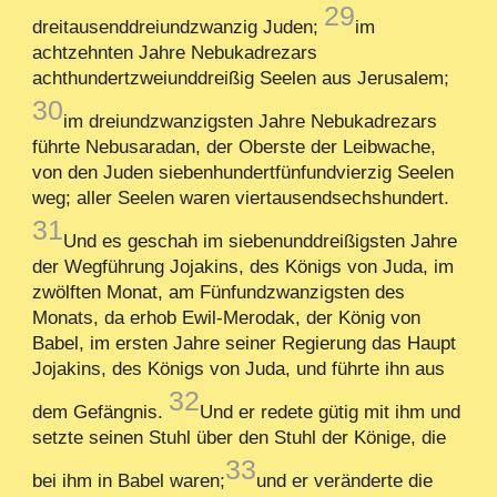
29
dreitausenddreiundzwanzig Juden;
im
achtzehnten Jahre Nebukadrezars
achthundertzweiunddreißig Seelen aus Jerusalem;
30
im dreiundzwanzigsten Jahre Nebukadrezars
führte Nebusaradan, der Oberste der Leibwache,
von den Juden siebenhundertfünfundvierzig Seelen
weg; aller Seelen waren viertausendsechshundert.
31
Und es geschah im siebenunddreißigsten Jahre
der Wegführung Jojakins, des Königs von Juda, im
zwölften Monat, am Fünfundzwanzigsten des
Monats, da erhob Ewil-Merodak, der König von
Babel, im ersten Jahre seiner Regierung das Haupt
Jojakins, des Königs von Juda, und führte ihn aus
32
dem Gefängnis.
Und er redete gütig mit ihm und
setzte seinen Stuhl über den Stuhl der Könige, die
33
bei ihm in Babel waren;
und er veränderte die