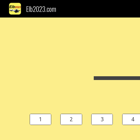
Elb2023.com
Sk
1
2
3
4