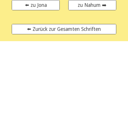
⬅️ zu Jona
zu Nahum ➡️
⬅️ Zurück zur Gesamten Schriften