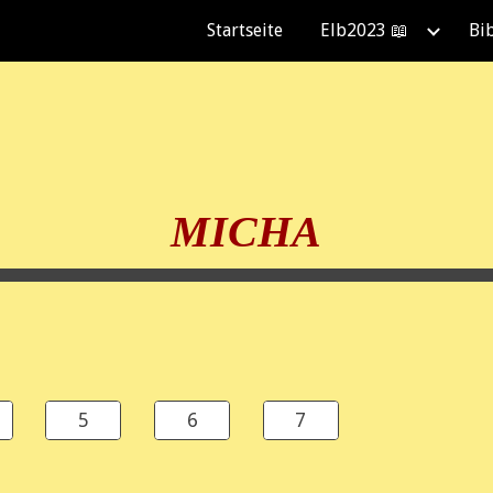
Startseite
Elb2023 📖
Bi
ip to main content
Skip to navigat
MICHA
5
6
7