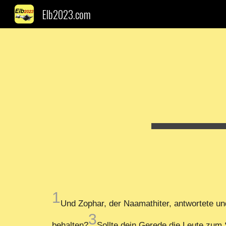
Elb2023.com
Sk
1
Und Zophar, der Naamathiter, antwortete u
3
behalten?
Sollte dein Gerede die Leute zum