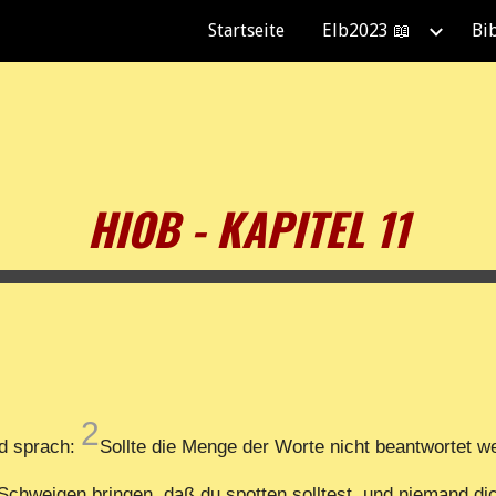
Startseite
Elb2023 📖
Bi
ip to main content
Skip to navigat
HIOB - KAPITEL 11
2
nd sprach:
Sollte die Menge der Worte nicht beantwortet we
 Schweigen bringen, daß du spotten solltest, und niemand 