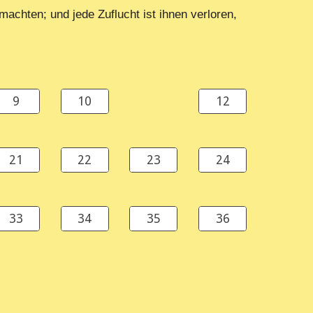
chten; und jede Zuflucht ist ihnen verloren,
9
10
12
21
22
23
24
33
34
35
36