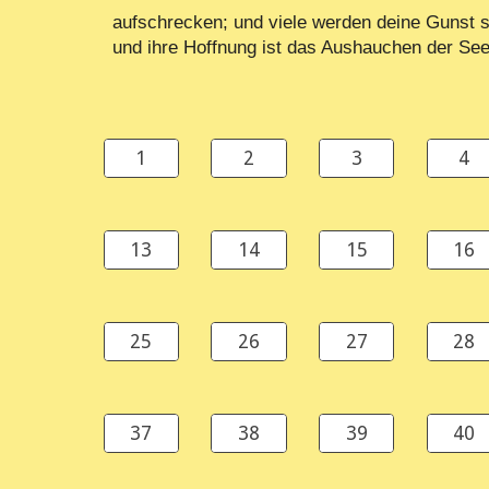
aufschrecken; und viele werden deine Gunst 
und ihre Hoffnung ist das Aushauchen der See
1
2
3
4
13
14
15
16
25
26
27
28
37
38
39
40