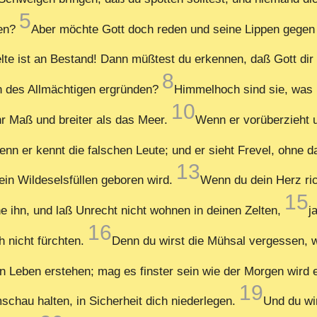
5
gen?
Aber möchte Gott doch reden und seine Lippen gegen 
te ist an Bestand! Dann müßtest du erkennen, daß Gott dir v
8
en des Allmächtigen ergründen?
Himmelhoch sind sie, was k
10
ihr Maß und breiter als das Meer.
Wenn er vorüberzieht 
enn er kennt die falschen Leute; und er sieht Frevel, ohne d
13
in Wildeselsfüllen geboren wird.
Wenn du dein Herz ric
15
ne ihn, und laß Unrecht nicht wohnen in deinen Zelten,
j
16
h nicht fürchten.
Denn du wirst die Mühsal vergessen, w
ein Leben erstehen; mag es finster sein wie der Morgen wird
19
mschau halten, in Sicherheit dich niederlegen.
Und du wir