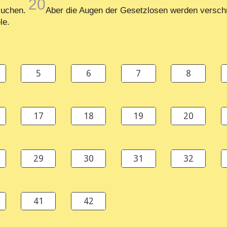
20
suchen.
Aber die Augen der Gesetzlosen werden verschma
le.
5
6
7
8
17
18
19
20
29
30
31
32
41
42