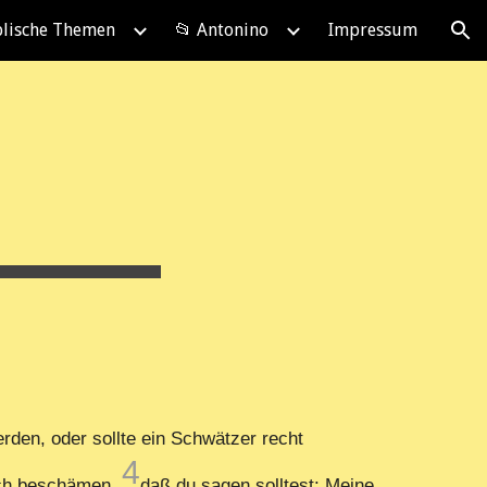
blische Themen
📂 Antonino
Impressum
ion
rden, oder sollte ein Schwätzer recht
4
dich beschämen,
daß du sagen solltest: Meine