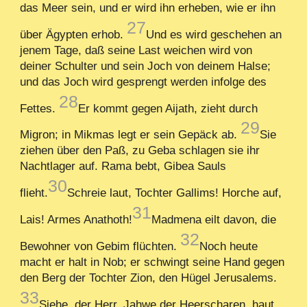
das Meer sein, und er wird ihn erheben, wie er ihn
27
über Ägypten erhob.
Und es wird geschehen an
jenem Tage, daß seine Last weichen wird von
deiner Schulter und sein Joch von deinem Halse;
und das Joch wird gesprengt werden infolge des
28
Fettes.
Er kommt gegen Aijath, zieht durch
29
Migron; in Mikmas legt er sein Gepäck ab.
Sie
ziehen über den Paß, zu Geba schlagen sie ihr
Nachtlager auf. Rama bebt, Gibea Sauls
30
flieht.
Schreie laut, Tochter Gallims! Horche auf,
31
Lais! Armes Anathoth!
Madmena eilt davon, die
32
Bewohner von Gebim flüchten.
Noch heute
macht er halt in Nob; er schwingt seine Hand gegen
den Berg der Tochter Zion, den Hügel Jerusalems.
33
Siehe, der Herr, Jahwe der Heerscharen, haut