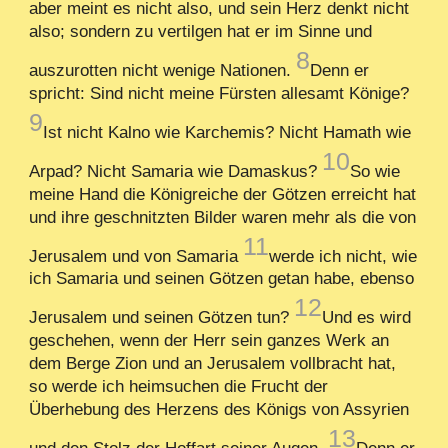
aber meint es nicht also, und sein Herz denkt nicht
also; sondern zu vertilgen hat er im Sinne und
8
auszurotten nicht wenige Nationen.
Denn er
spricht: Sind nicht meine Fürsten allesamt Könige?
9
Ist nicht Kalno wie Karchemis? Nicht Hamath wie
10
Arpad? Nicht Samaria wie Damaskus?
So wie
meine Hand die Königreiche der Götzen erreicht hat
und ihre geschnitzten Bilder waren mehr als die von
11
Jerusalem und von Samaria
werde ich nicht, wie
ich Samaria und seinen Götzen getan habe, ebenso
12
Jerusalem und seinen Götzen tun?
Und es wird
geschehen, wenn der Herr sein ganzes Werk an
dem Berge Zion und an Jerusalem vollbracht hat,
so werde ich heimsuchen die Frucht der
Überhebung des Herzens des Königs von Assyrien
13
und den Stolz der Hoffart seiner Augen.
Denn er