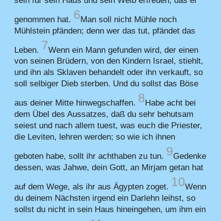
6
genommen hat.
Man soll nicht Mühle noch
Mühlstein pfänden; denn wer das tut, pfändet das
7
Leben.
Wenn ein Mann gefunden wird, der einen
von seinen Brüdern, von den Kindern Israel, stiehlt,
und ihn als Sklaven behandelt oder ihn verkauft, so
soll selbiger Dieb sterben. Und du sollst das Böse
8
aus deiner Mitte hinwegschaffen.
Habe acht bei
dem Übel des Aussatzes, daß du sehr behutsam
seiest und nach allem tuest, was euch die Priester,
die Leviten, lehren werden; so wie ich ihnen
9
geboten habe, sollt ihr achthaben zu tun.
Gedenke
dessen, was Jahwe, dein Gott, an Mirjam getan hat
10
auf dem Wege, als ihr aus Ägypten zoget.
Wenn
du deinem Nächsten irgend ein Darlehn leihst, so
sollst du nicht in sein Haus hineingehen, um ihm ein