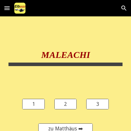
Skip to main content
Skip to navigation
MALEACHI
1
2
3
zu Matthäus ➡️