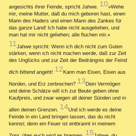
10
angesichts ihrer Feinde, spricht Jahwe.
»Wehe
mir, meine Mutter, daß du mich geboren hast, einen
Mann des Haders und einen Mann des Zankes für
das ganze Land! Ich habe nicht ausgeliehen, und
man hat mir nicht geliehen; alle fluchen mir.«
11
Jahwe spricht: Wenn ich dich nicht zum Guten
stärken, wenn ich nicht machen werde, daß zur Zeit
des Unglücks und zur Zeit der Bedrängnis der Feind
12
dich bittend angeht!
Kann man Eisen, Eisen aus
13
Norden, und Erz zerbrechen?
Dein Vermögen
und deine Schätze will ich zur Beute geben ohne
Kaufpreis, und zwar wegen all deiner Sünden und in
14
allen deinen Grenzen.
Und ich werde es deine
Feinde in ein Land bringen lassen, das du nicht
kennst; denn ein Feuer ist entbrannt in meinem
15
Zorn, über euch wird es brennen.
Jahwe, du