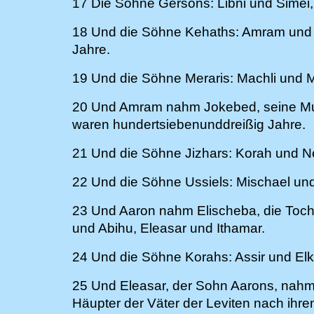
17 Die Söhne Gersons: Libni und Simei,
18 Und die Söhne Kehaths: Amram und J
Jahre.
19 Und die Söhne Meraris: Machli und M
20 Und Amram nahm Jokebed, seine Muh
waren hundertsiebenunddreißig Jahre.
21 Und die Söhne Jizhars: Korah und N
22 Und die Söhne Ussiels: Mischael und
23 Und Aaron nahm Elischeba, die Toc
und Abihu, Eleasar und Ithamar.
24 Und die Söhne Korahs: Assir und Elka
25 Und Eleasar, der Sohn Aarons, nahm 
Häupter der Väter der Leviten nach ihre