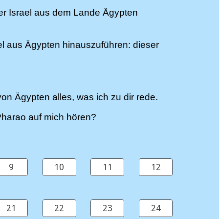
er Israel aus dem Lande Ägypten
el aus Ägypten hinauszuführen: dieser
 Ägypten alles, was ich zu dir rede.
 Pharao auf mich hören?
9
10
11
12
21
22
23
24