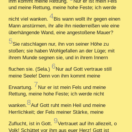
ihm kommt meine Rettung.
Nur er ist mein Fels
und meine Rettung, meine hohe Feste; ich werde
4
nicht viel wanken.
Bis wann wollt ihr gegen einen
Mann anstürmen, ihr alle ihn niederreißen wie eine
überhängende Wand, eine angestoßene Mauer?
5
Sie ratschlagen nur, ihn von seiner Höhe zu
stoßen; sie haben Wohlgefallen an der Lüge; mit
ihrem Munde segnen sie, und in ihrem Innern
6
fluchen sie. (Sela.)
Nur auf Gott vertraue still
meine Seele! Denn von ihm kommt meine
7
Erwartung.
Nur er ist mein Fels und meine
Rettung, meine hohe Feste; ich werde nicht
8
wanken.
Auf Gott ruht mein Heil und meine
Herrlichkeit; der Fels meiner Stärke, meine
9
Zuflucht, ist in Gott.
Vertrauet auf ihn allezeit, o
Volk! Schüttet vor ihm aus euer Herz! Gott ist