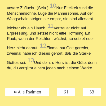
10
unsere Zuflucht. (Sela.)
Nur Eitelkeit sind die
Menschensöhne, Lüge die Männersöhne. Auf der
Waagschale steigen sie empor, sie sind allesamt
11
leichter als ein Hauch.
Vertrauet nicht auf
Erpressung, und setzet nicht eitle Hoffnung auf
Raub; wenn der Reichtum wächst, so setzet euer
12
Herz nicht darauf!
Einmal hat Gott geredet,
zweimal habe ich dieses gehört, daß die Stärke
13
Gottes sei.
Und dein, o Herr, ist die Güte; denn
du, du vergiltst einem jeden nach seinem Werke.
⬅️ Alle Psalmen
61
63