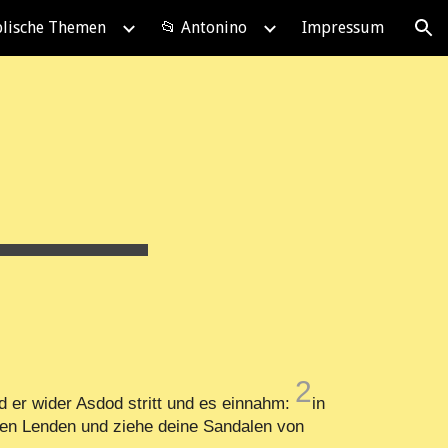
blische Themen
📂 Antonino
Impressum
ion
2
d er wider Asdod stritt und es einnahm:
in
nen Lenden und ziehe deine Sandalen von