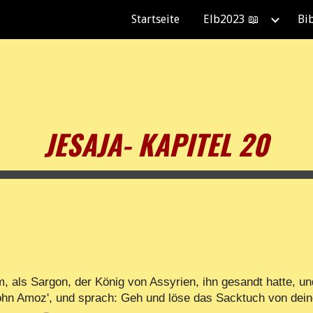
Startseite
Elb2023 📖
Bi
ip to main content
Skip to navigat
JESAJA- KAPITEL 20
, als Sargon, der König von Assyrien, ihn gesandt hatte, un
Sohn Amoz', und sprach: Geh und löse das Sacktuch von dei