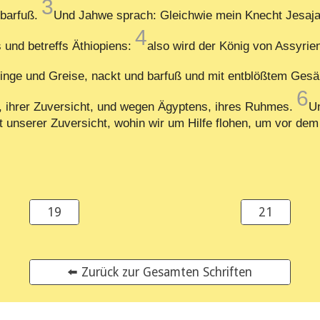
3
 barfuß.
Und Jahwe sprach: Gleichwie mein Knecht Jesaja 
4
s und betreffs Äthiopiens:
also wird der König von Assyri
linge und Greise, nackt und barfuß und mit entblößtem Ges
6
, ihrer Zuversicht, und wegen Ägyptens, ihres Ruhmes.
U
t unserer Zuversicht, wohin wir um Hilfe flohen, um vor de
19
21
⬅️ Zurück zur Gesamten Schriften