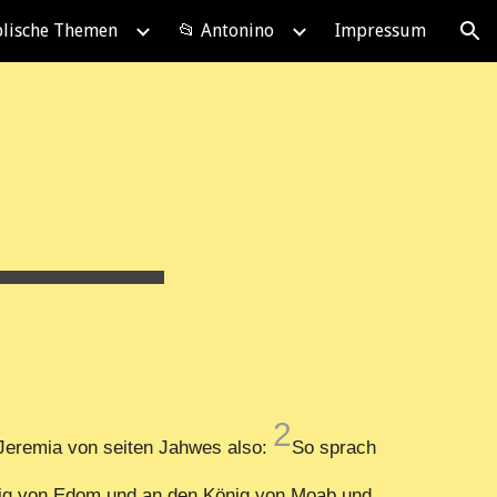
blische Themen
📂 Antonino
Impressum
ion
2
Jeremia von seiten Jahwes also:
So sprach
nig von Edom und an den König von Moab und