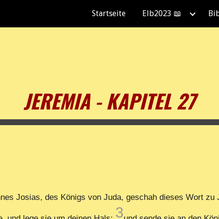
Startseite
Elb2023 📖
Bi
ip to main content
Skip to navigat
JEREMIA - KAPITEL 27
nes Josias, des Königs von Juda, geschah dieses Wort zu 
3
, und lege sie um deinen Hals;
und sende sie an den Kö