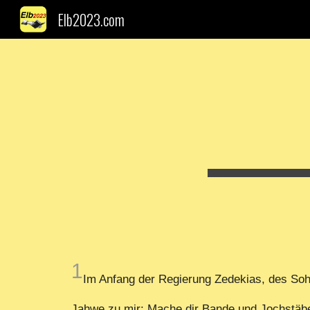
Elb2023.com
Sk
1
Im Anfang der Regierung Zedekias, des Soh
Jahwe zu mir: Mache dir Bande und Jochstäbe