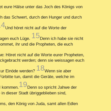
et eure Hälse unter das Joch des Königs von
rch das Schwert, durch den Hunger und durch
14
Und höret nicht auf die Worte der
15
ssagen euch Lüge.
Denn ich habe sie nicht
ommet, ihr und die Propheten, die euch
e: Höret nicht auf die Worte eurer Propheten,
ückgebracht werden; denn sie weissagen euch
18
t zur Einöde werden?
Wenn sie aber
rbitte tun, damit die Geräte, welche im
19
el kommen.
Denn so spricht Jahwe der
n dieser Stadt übriggeblieben sind,
ms, den König von Juda, samt allen Edlen