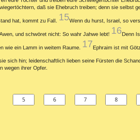
huren eure Töchter und treiben eure Schwiegertöchter Ehebruc
iegertöchtern, daß sie Ehebruch treiben; denn sie selbst ge
15
stand hat, kommt zu Fall.
Wenn du hurst, Israel, so ver
16
h-Awen, und schwöret nicht: So wahr Jahwe lebt!
Denn Is
17
den wie ein Lamm in weitem Raume.
Ephraim ist mit Göt
ie sich hin; leidenschaftlich lieben seine Fürsten die Scha
 wegen ihrer Opfer.
5
6
7
8