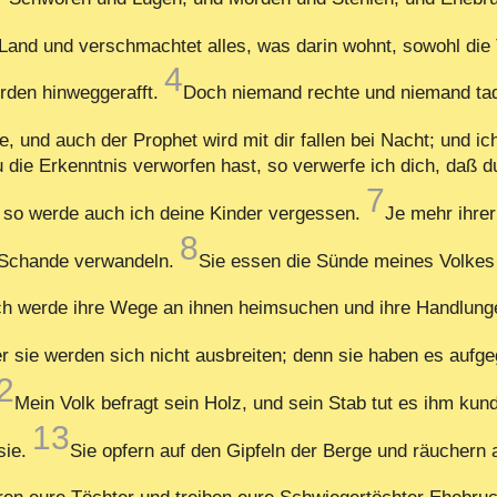
Land und verschmachtet alles, was darin wohnt, sowohl die 
4
rden hinweggerafft.
Doch niemand rechte und niemand tadl
ge, und auch der Prophet wird mit dir fallen bei Nacht; und i
u die Erkenntnis verworfen hast, so verwerfe ich dich, daß 
7
 so werde auch ich deine Kinder vergessen.
Je mehr ihre
8
in Schande verwandeln.
Sie essen die Sünde meines Volkes
d ich werde ihre Wege an ihnen heimsuchen und ihre Handlung
ber sie werden sich nicht ausbreiten; denn sie haben es auf
2
Mein Volk befragt sein Holz, und sein Stab tut es ihm kund
13
sie.
Sie opfern auf den Gipfeln der Berge und räuchern 