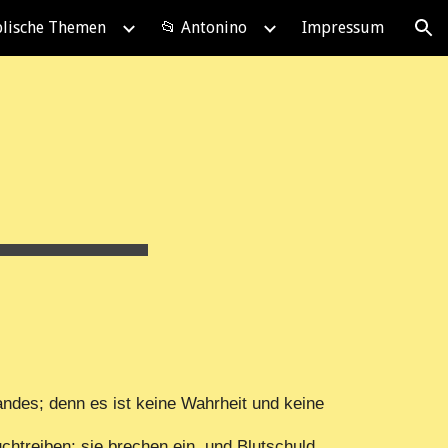
blische Themen
📂 Antonino
Impressum
ion
ndes; denn es ist keine Wahrheit und keine
htreiben; sie brechen ein, und Blutschuld