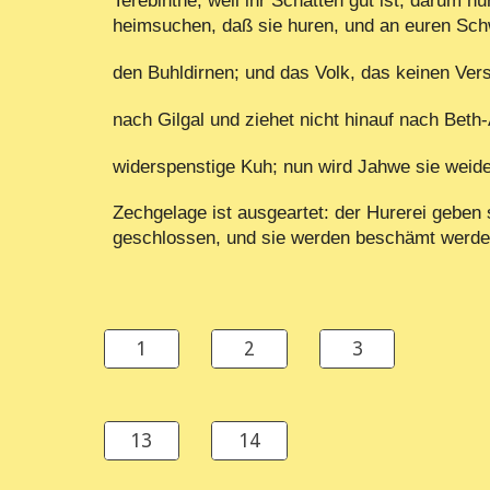
Terebinthe, weil ihr Schatten gut ist; darum 
heimsuchen, daß sie huren, und an euren Schw
den Buhldirnen; und das Volk, das keinen Ver
nach Gilgal und ziehet nicht hinauf nach Bet
widerspenstige Kuh; nun wird Jahwe sie wei
Zechgelage ist ausgeartet: der Hurerei geben s
geschlossen, und sie werden beschämt werden
1
2
3
13
14