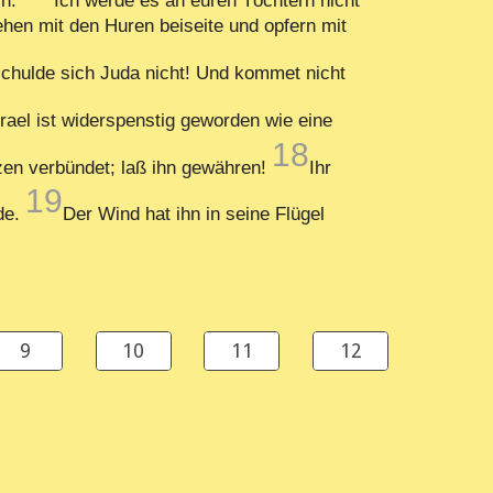
h.
Ich werde es an euren Töchtern nicht
hen mit den Huren beiseite und opfern mit
schulde sich Juda nicht! Und kommet nicht
rael ist widerspenstig geworden wie eine
18
zen verbündet; laß ihn gewähren!
Ihr
19
nde.
Der Wind hat ihn in seine Flügel
9
10
11
12