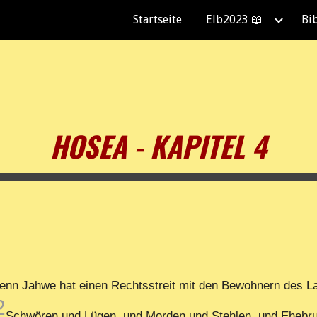
Startseite
Elb2023 📖
Bi
ip to main content
Skip to navigat
HOSEA - KAPITEL 4
Denn Jahwe hat einen Rechtsstreit mit den Bewohnern des La
2
Schwören und Lügen, und Morden und Stehlen, und Ehebruc