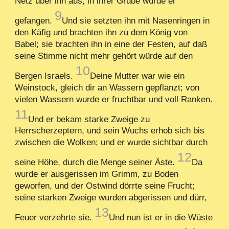
Netz über ihn aus, in ihrer Grube wurde er
9
gefangen.
Und sie setzten ihn mit Nasenringen in
den Käfig und brachten ihn zu dem König von
Babel; sie brachten ihn in eine der Festen, auf daß
seine Stimme nicht mehr gehört würde auf den
10
Bergen Israels.
Deine Mutter war wie ein
Weinstock, gleich dir an Wassern gepflanzt; von
vielen Wassern wurde er fruchtbar und voll Ranken.
11
Und er bekam starke Zweige zu
Herrscherzeptern, und sein Wuchs erhob sich bis
zwischen die Wolken; und er wurde sichtbar durch
12
seine Höhe, durch die Menge seiner Äste.
Da
wurde er ausgerissen im Grimm, zu Boden
geworfen, und der Ostwind dörrte seine Frucht;
seine starken Zweige wurden abgerissen und dürr,
13
Feuer verzehrte sie.
Und nun ist er in die Wüste