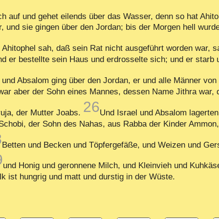
h auf und gehet eilends über das Wasser, denn so hat Ahit
r, und sie gingen über den Jordan; bis der Morgen hell wurde
 Ahitophel sah, daß sein Rat nicht ausgeführt worden war, s
d er bestellte sein Haus und erdrosselte sich; und er star
nd Absalom ging über den Jordan, er und alle Männer von 
r aber der Sohn eines Mannes, dessen Name Jithra war, der
26
uja, der Mutter Joabs.
Und Israel und Absalom lagerten
Schobi, der Sohn des Nahas, aus Rabba der Kinder Ammon, 
8
Betten und Becken und Töpfergefäße, und Weizen und Gers
9
und Honig und geronnene Milch, und Kleinvieh und Kuhkäs
k ist hungrig und matt und durstig in der Wüste.