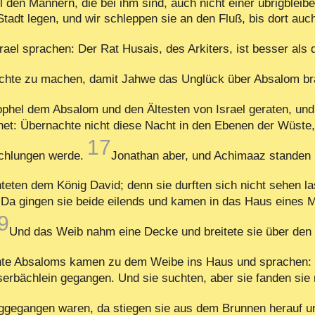
l den Männern, die bei ihm sind, auch nicht einer übrigbleib
 Stadt legen, und wir schleppen sie an den Fluß, bis dort au
el sprachen: Der Rat Husais, des Arkiters, ist besser als 
ichte zu machen, damit Jahwe das Unglück über Absalom b
tophel dem Absalom und den Ältesten von Israel geraten, un
het: Übernachte nicht diese Nacht in den Ebenen der Wüste, 
17
rschlungen werde.
Jonathan aber, und Achimaaz standen 
chteten dem König David; denn sie durften sich nicht sehen l
 Da gingen sie beide eilends und kamen in das Haus eines 
9
Und das Weib nahm eine Decke und breitete sie über den 
hte Absaloms kamen zu dem Weibe ins Haus und sprachen:
erbächlein gegangen. Und sie suchten, aber sie fanden sie 
gegangen waren, da stiegen sie aus dem Brunnen herauf un