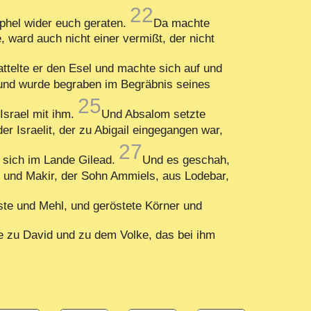
22
ophel wider euch geraten.
Da machte
, ward auch nicht einer vermißt, der nicht
attelte er den Esel und machte sich auf und
b und wurde begraben im Begräbnis seines
25
Israel mit ihm.
Und Absalom setzte
 Israelit, der zu Abigail eingegangen war,
27
 sich im Lande Gilead.
Und es geschah,
und Makir, der Sohn Ammiels, aus Lodebar,
te und Mehl, und geröstete Körner und
e zu David und zu dem Volke, das bei ihm