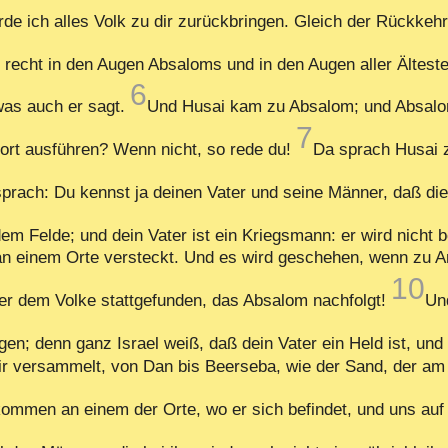
de ich alles Volk zu dir zurückbringen. Gleich der Rückkehr
recht in den Augen Absaloms und in den Augen aller Älteste
6
was auch er sagt.
Und Husai kam zu Absalom; und Absalo
7
Wort ausführen? Wenn nicht, so rede du!
Da sprach Husai z
prach: Du kennst ja deinen Vater und seine Männer, daß die
dem Felde; und dein Vater ist ein Kriegsmann: er wird nicht
 an einem Orte versteckt. Und es wird geschehen, wenn zu Anf
10
ter dem Volke stattgefunden, das Absalom nachfolgt!
Und
gen; denn ganz Israel weiß, daß dein Vater ein Held ist, und
dir versammelt, von Dan bis Beerseba, wie der Sand, der am
ommen an einem der Orte, wo er sich befindet, und uns auf 