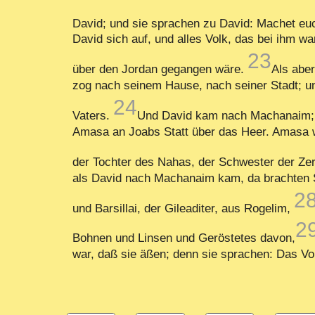
David; und sie sprachen zu David: Machet euc
David sich auf, und alles Volk, das bei ihm wa
23
über den Jordan gegangen wäre.
Als aber
zog nach seinem Hause, nach seiner Stadt; un
24
Vaters.
Und David kam nach Machanaim; u
Amasa an Joabs Statt über das Heer. Amasa wa
der Tochter des Nahas, der Schwester der Zer
als David nach Machanaim kam, da brachten 
2
und Barsillai, der Gileaditer, aus Rogelim,
2
Bohnen und Linsen und Geröstetes davon,
war, daß sie äßen; denn sie sprachen: Das Vol