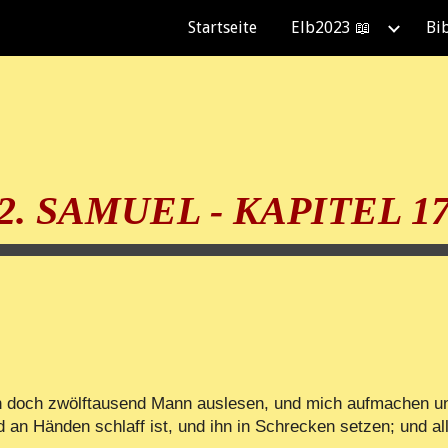
Startseite
Elb2023 📖
Bi
ip to main content
Skip to navigat
2. SAMUEL - KAPITEL 1
h doch zwölftausend Mann auslesen, und mich aufmachen u
 Händen schlaff ist, und ihn in Schrecken setzen; und alles