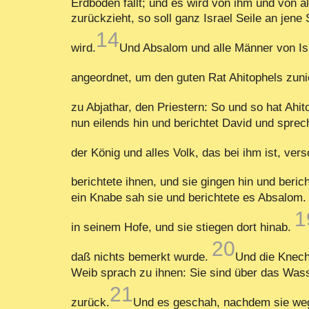
Erdboden fällt; und es wird von ihm und von al
zurückzieht, so soll ganz Israel Seile an jene
14
wird.
Und Absalom und alle Männer von Isra
angeordnet, um den guten Rat Ahitophels zun
zu Abjathar, den Priestern: So und so hat Ahi
nun eilends hin und berichtet David und sprec
der König und alles Volk, das bei ihm ist, ve
berichtete ihnen, und sie gingen hin und beri
ein Knabe sah sie und berichtete es Absalom.
1
in seinem Hofe, und sie stiegen dort hinab.
20
daß nichts bemerkt wurde.
Und die Knec
Weib sprach zu ihnen: Sie sind über das Wass
21
zurück.
Und es geschah, nachdem sie weg