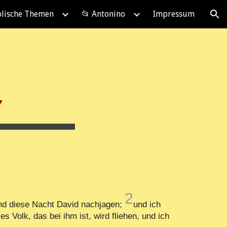
blische Themen
📂 Antonino
Impressum
ion
7
2
nd diese Nacht David nachjagen;
und ich
 Volk, das bei ihm ist, wird fliehen, und ich