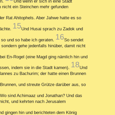
en.
Und wenn er sich in eine Stadt
ch nicht ein Steinchen mehr gefunden
der Rat Ahitophels. Aber Jahwe hatte es so
15
rächte.
Und Husai sprach zu Zadok und
16
d so und so habe ich geraten.
So sendet
sondern gehe jedenfalls hinüber, damit nicht
bei En-Rogel (eine Magd ging nämlich hin und
18
assen, indem sie in die Stadt kamen).
Und
Mannes zu Bachurim; der hatte einen Brunnen
Brunnen, und streute Grütze darüber aus, so
 Wo sind Achimaaz und Jonathan? Und das
nicht, und kehrten nach Jerusalem
d gingen hin und berichteten dem König