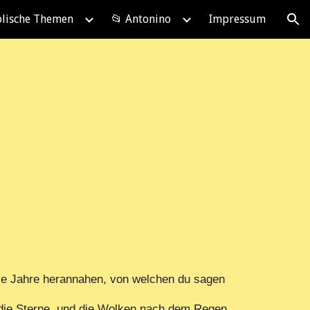
blische Themen
📂 Antonino
Impressum
ion
ie Jahre herannahen, von welchen du sagen
 die Sterne, und die Wolken nach dem Regen