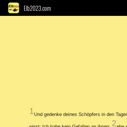
Elb2023.com
Sk
1
Und gedenke deines Schöpfers in den Tagen
2
wirst: Ich habe kein Gefallen an ihnen;
ehe 