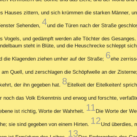
s Hauses zittern, und sich krümmen die starken Männer, und 
4
 Fenster Sehenden,
und die Türen nach der Straße geschl
des Vogels, und gedämpft werden alle Töchter des Gesanges
elbaum steht in Blüte, und die Heuschrecke schleppt sich h
6
 die Klagenden ziehen umher auf der Straße;
ehe zerriss
 am Quell, und zerschlagen die Schöpfwelle an der Zisterne
8
kehrt, der ihn gegeben hat.
Eitelkeit der Eitelkeiten! sprich
er noch das Volk Erkenntnis und erwog und forschte, verfaßt
11
ene ist richtig, Worte der Wahrheit.
Die Worte der Wei
12
e; sie sind gegeben von einem Hirten.
Und überdies, m
13