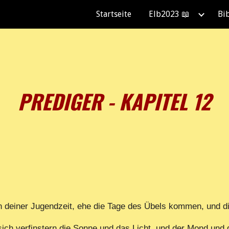
Startseite
Elb2023 📖
Bi
ip to main content
Skip to navigat
PREDIGER - KAPITEL 12
 deiner Jugendzeit, ehe die Tage des Übels kommen, und d
sich verfinstern die Sonne und das Licht, und der Mond und