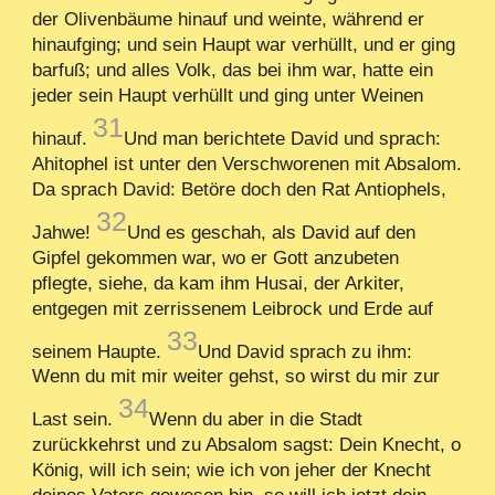
der Olivenbäume hinauf und weinte, während er
hinaufging; und sein Haupt war verhüllt, und er ging
barfuß; und alles Volk, das bei ihm war, hatte ein
jeder sein Haupt verhüllt und ging unter Weinen
31
hinauf.
Und man berichtete David und sprach:
Ahitophel ist unter den Verschworenen mit Absalom.
Da sprach David: Betöre doch den Rat Antiophels,
32
Jahwe!
Und es geschah, als David auf den
Gipfel gekommen war, wo er Gott anzubeten
pflegte, siehe, da kam ihm Husai, der Arkiter,
entgegen mit zerrissenem Leibrock und Erde auf
33
seinem Haupte.
Und David sprach zu ihm:
Wenn du mit mir weiter gehst, so wirst du mir zur
34
Last sein.
Wenn du aber in die Stadt
zurückkehrst und zu Absalom sagst: Dein Knecht, o
König, will ich sein; wie ich von jeher der Knecht