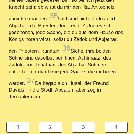
deines Vaters gewesen bin, so will ich jetzt dein
Knecht sein: so wirst du mir den Rat Ahitophels
35
zunichte machen.
Und sind nicht Zadok und
Abjathar, die Priester, dort bei dir? Und es soll
geschehen, jede Sache, die du aus dem Hause des
Königs hören wirst, sollst du Zadok und Abjathar,
36
den Priestern, kundtun.
Siehe, ihre beiden
Söhne sind daselbst bei ihnen, Achimaaz, des
Zadok, und Jonathan, des Abjathar Sohn; so
entbietet mir durch sie jede Sache, die ihr hören
37
werdet.
Da begab sich Husai, der Freund
Davids, in die Stadt; Absalom aber zog in
Jerusalem ein.
1
2
3
4