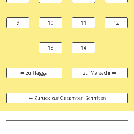
9
10
11
12
13
14
⬅️ zu Haggai
zu Maleachi ➡️
⬅️ Zurück zur Gesamten Schriften