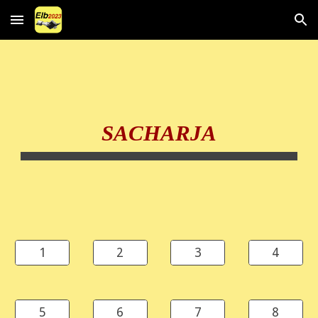
Skip to main content
Skip to navigation
SACHARJA
1
2
3
4
5
6
7
8