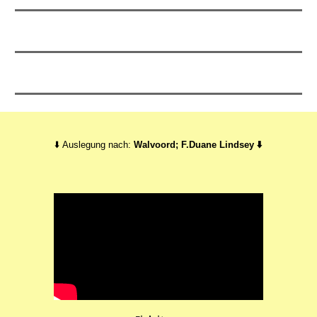
⬇️ Auslegung nach:
Walvoord;
F.Duane Lindsey
⬇️