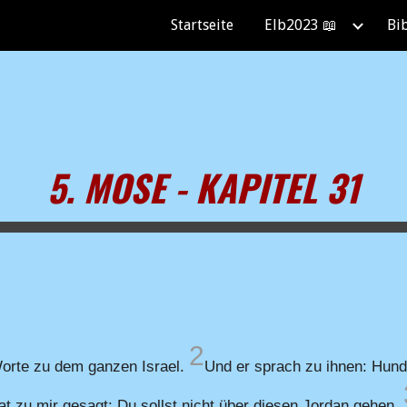
Startseite
Elb2023 📖
Bi
ip to main content
Skip to navigat
5. MOSE - KAPITEL 31
2
Worte zu dem ganzen Israel.
Und er sprach zu ihnen: Hunde
t zu mir gesagt: Du sollst nicht über diesen Jordan gehen.