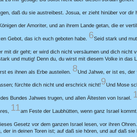
ilgen, daß du sie austreibest. Josua, er zieht hinüber vor di
önigen der Amoriter, und an ihrem Lande getan, die er vertil
6
nzen Gebot, das ich euch geboten habe.
Seid stark und mut
er mit dir geht; er wird dich nicht versäumen und dich nicht 
stark und mutig! Denn du, du wirst mit diesem Volke in da
8
st es ihnen als Erbe austeilen.
Und Jahwe, er ist es, der v
9
ssen; fürchte dich nicht und erschrick nicht!
Und Mose sch
 des Bundes Jahwes trugen, und allen Ältesten von Israel.
11
hres,
am Feste der Laubhütten, wenn ganz Israel kommt
 dieses Gesetz vor dem ganzen Israel lesen, vor ihren Ohren
 der in deinen Toren ist; auf daß sie hören, und auf daß sie