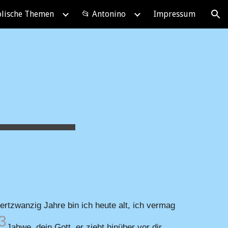
blische Themen
📂 Antonino
Impressum
ion
rtzwanzig Jahre bin ich heute alt, ich vermag
3
Jahwe, dein Gott, er zieht hinüber vor dir