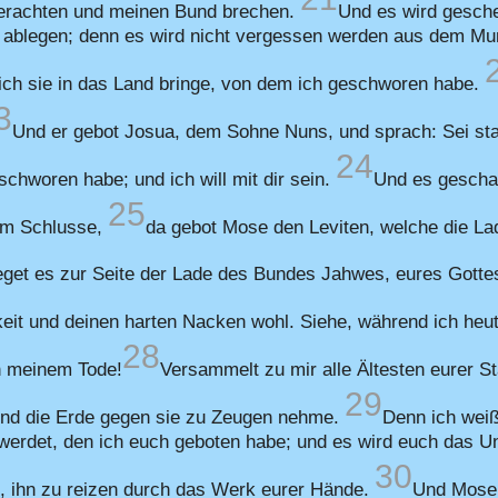
verachten und meinen Bund brechen.
Und es wird gesche
sie ablegen; denn es wird nicht vergessen werden aus dem M
ich sie in das Land bringe, von dem ich geschworen habe.
3
Und er gebot Josua, dem Sohne Nuns, und sprach: Sei star
24
schworen habe; und ich will mit dir sein.
Und es geschah
25
rem Schlusse,
da gebot Mose den Leviten, welche die L
get es zur Seite der Lade des Bundes Jahwes, eures Gotte
it und deinen harten Nacken wohl. Siehe, während ich heute
28
h meinem Tode!
Versammelt zu mir alle Ältesten eurer S
29
und die Erde gegen sie zu Zeugen nehme.
Denn ich wei
rdet, den ich euch geboten habe; und es wird euch das Un
30
, ihn zu reizen durch das Werk eurer Hände.
Und Mose 