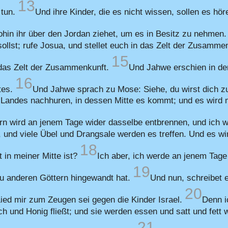
13
 tun.
Und ihre Kinder, die es nicht wissen, sollen es hör
wohin ihr über den Jordan ziehet, um es in Besitz zu nehmen
ollst; rufe Josua, und stellet euch in das Zelt der Zusamme
15
n das Zelt der Zusammenkunft.
Und Jahwe erschien in dem
16
tes.
Und Jahwe sprach zu Mose: Siehe, du wirst dich zu
Landes nachhuren, in dessen Mitte es kommt; und es wird 
n wird an jenem Tage wider dasselbe entbrennen, und ich w
, und viele Übel und Drangsale werden es treffen. Und es w
18
t in meiner Mitte ist?
Ich aber, ich werde an jenem Tage
19
zu anderen Göttern hingewandt hat.
Und nun, schreibet e
20
 Lied mir zum Zeugen sei gegen die Kinder Israel.
Denn i
h und Honig fließt; und sie werden essen und satt und fett
21