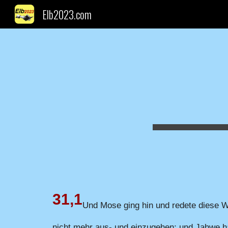
Elb2023.com
Sk
31,1
Und Mose ging hin und redete diese 
nicht mehr aus- und einzugehen; und Jahwe ha