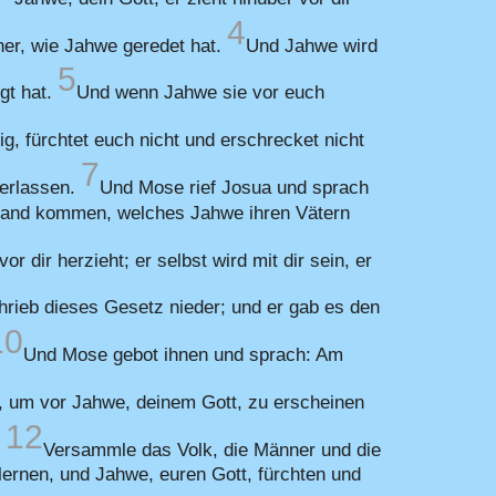
4
r her, wie Jahwe geredet hat.
Und Jahwe wird
5
gt hat.
Und wenn Jahwe sie vor euch
ig, fürchtet euch nicht und erschrecket nicht
7
verlassen.
Und Mose rief Josua und sprach
s Land kommen, welches Jahwe ihren Vätern
or dir herzieht; er selbst wird mit dir sein, er
rieb dieses Gesetz nieder; und er gab es den
10
Und Mose gebot ihnen und sprach: Am
, um vor Jahwe, deinem Gott, zu erscheinen
12
.
Versammle das Volk, die Männer und die
 lernen, und Jahwe, euren Gott, fürchten und