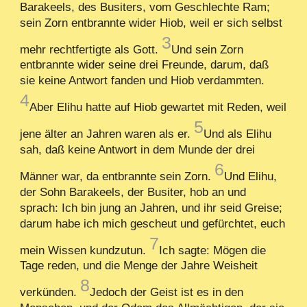
Barakeels, des Busiters, vom Geschlechte Ram;
sein Zorn entbrannte wider Hiob, weil er sich selbst
3
mehr rechtfertigte als Gott.
Und sein Zorn
entbrannte wider seine drei Freunde, darum, daß
sie keine Antwort fanden und Hiob verdammten.
4
Aber Elihu hatte auf Hiob gewartet mit Reden, weil
5
jene älter an Jahren waren als er.
Und als Elihu
sah, daß keine Antwort in dem Munde der drei
6
Männer war, da entbrannte sein Zorn.
Und Elihu,
der Sohn Barakeels, der Busiter, hob an und
sprach: Ich bin jung an Jahren, und ihr seid Greise;
darum habe ich mich gescheut und gefürchtet, euch
7
mein Wissen kundzutun.
Ich sagte: Mögen die
Tage reden, und die Menge der Jahre Weisheit
8
verkünden.
Jedoch der Geist ist es in den