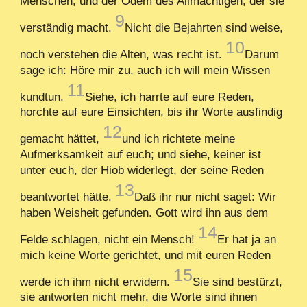
Menschen, und der Odem des Allmächtigen, der sie
9
verständig macht.
Nicht die Bejahrten sind weise,
10
noch verstehen die Alten, was recht ist.
Darum
sage ich: Höre mir zu, auch ich will mein Wissen
11
kundtun.
Siehe, ich harrte auf eure Reden,
horchte auf eure Einsichten, bis ihr Worte ausfindig
12
gemacht hättet,
und ich richtete meine
Aufmerksamkeit auf euch; und siehe, keiner ist
unter euch, der Hiob widerlegt, der seine Reden
13
beantwortet hätte.
Daß ihr nur nicht saget: Wir
haben Weisheit gefunden. Gott wird ihn aus dem
14
Felde schlagen, nicht ein Mensch!
Er hat ja an
mich keine Worte gerichtet, und mit euren Reden
15
werde ich ihm nicht erwidern.
Sie sind bestürzt,
sie antworten nicht mehr, die Worte sind ihnen