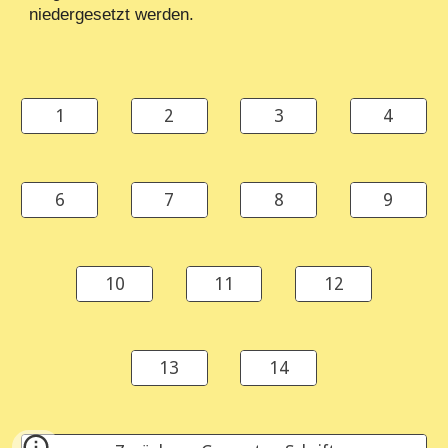
niedergesetzt werden.
1
2
3
4
6
7
8
9
10
11
12
13
14