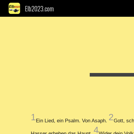
Elb2023.com
Sk
1
2
Ein Lied, ein Psalm. Von Asaph.
Gott, sch
4
Hasser erheben das Haupt.
Wider dein Volk