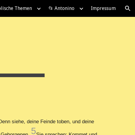
blische Themen
📂 Antonino
Impressum
ion
Denn siehe, deine Feinde toben, und deine
5
ne Geborgenen.
Sie sprechen: Kommet und