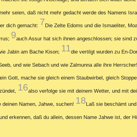
on mehr seien, daß nicht mehr gedacht werde des Namens Isra
7
der dich gemacht:
Die Zelte Edoms und die Ismaeliter, Moa
9
yrus;
auch Assur hat sich ihnen angeschlossen; sie sind
11
 wie Jabin am Bache Kison;
die vertilgt wurden zu En-D
 Seeb, und wie Sebach und wie Zalmunna alle ihre Herrscher
ein Gott, mache sie gleich einem Staubwirbel, gleich Stopp
16
tzündet,
also verfolge sie mit deinem Wetter, und mit 
18
sie deinen Namen, Jahwe, suchen!
Laß sie beschämt und
und erkennen, daß du allein, dessen Name Jahwe ist, der Hö