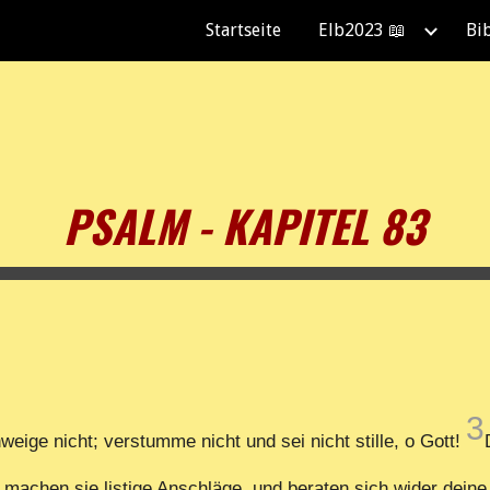
Startseite
Elb2023 📖
Bi
ip to main content
Skip to navigat
PSALM - KAPITEL 83
3
weige nicht; verstumme nicht und sei nicht stille, o Gott!
 machen sie listige Anschläge, und beraten sich wider dei