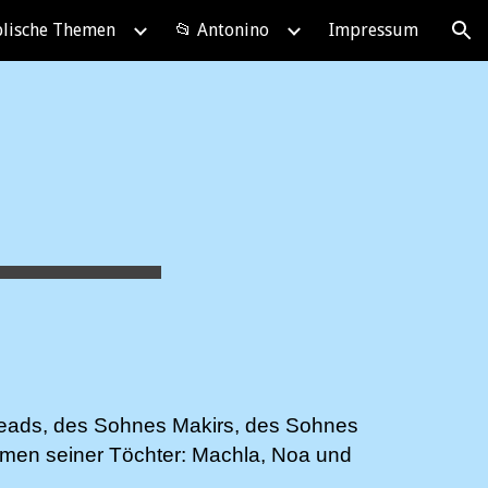
blische Themen
📂 Antonino
Impressum
ion
leads, des Sohnes Makirs, des Sohnes
men seiner Töchter: Machla, Noa und