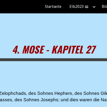
Startseite
Elb2023 📖
Bi
ip to main content
Skip to navigat
4. MOSE - KAPITEL 27
 Zelophchads, des Sohnes Hephers, des Sohnes Gi
sses, des Sohnes Josephs; und dies waren die Na