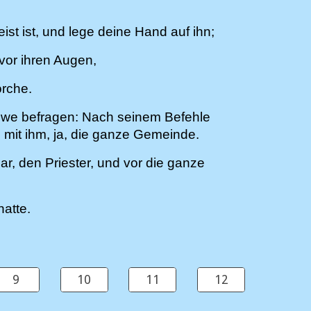
t ist, und lege deine Hand auf ihn;
 vor ihren Augen,
orche.
 Jahwe befragen: Nach seinem Befehle
l mit ihm, ja, die ganze Gemeinde.
r, den Priester, und vor die ganze
atte.
9
10
11
12