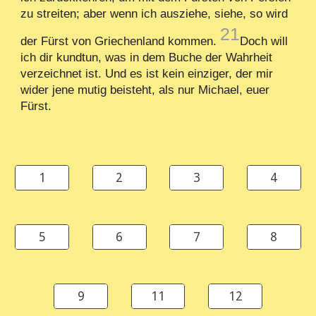
zu streiten; aber wenn ich ausziehe, siehe, so wird
21
der Fürst von Griechenland kommen.
Doch will
ich dir kundtun, was in dem Buche der Wahrheit
verzeichnet ist. Und es ist kein einziger, der mir
wider jene mutig beisteht, als nur Michael, euer
Fürst.
1
2
3
4
5
6
7
8
9
11
12