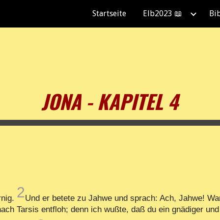
Startseite
Elb2023 📖
Bi
ip to main content
Skip to navigat
JONA - KAPITEL 4
2
rnig.
Und er betete zu Jahwe und sprach: Ach, Jahwe! War
ch Tarsis entfloh; denn ich wußte, daß du ein gnädiger un