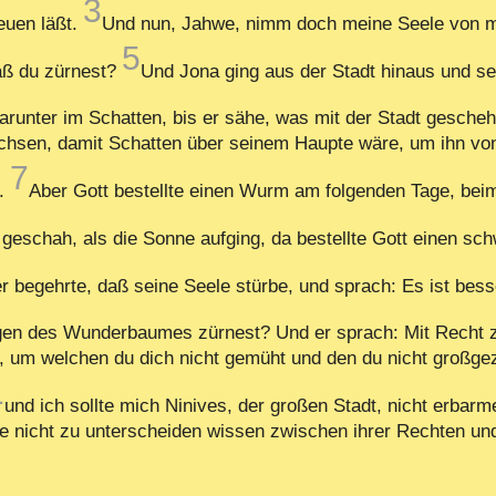
3
euen läßt.
Und nun, Jahwe, nimm doch meine Seele von mir
5
aß du zürnest?
Und Jona ging aus der Stadt hinaus und se
darunter im Schatten, bis er sähe, was mit der Stadt gesch
sen, damit Schatten über seinem Haupte wäre, um ihn von
7
e.
Aber Gott bestellte einen Wurm am folgenden Tage, bei
geschah, als die Sonne aufging, da bestellte Gott einen sc
r begehrte, daß seine Seele stürbe, und sprach: Es ist besse
egen des Wunderbaumes zürnest? Und er sprach: Mit Recht 
um welchen du dich nicht gemüht und den du nicht großgezo
1
und ich sollte mich Ninives, der großen Stadt, nicht erbarm
 nicht zu unterscheiden wissen zwischen ihrer Rechten und