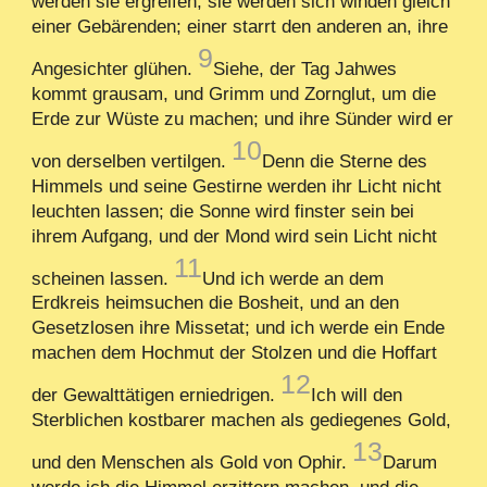
werden sie ergreifen, sie werden sich winden gleich
einer Gebärenden; einer starrt den anderen an, ihre
9
Angesichter glühen.
Siehe, der Tag Jahwes
kommt grausam, und Grimm und Zornglut, um die
Erde zur Wüste zu machen; und ihre Sünder wird er
10
von derselben vertilgen.
Denn die Sterne des
Himmels und seine Gestirne werden ihr Licht nicht
leuchten lassen; die Sonne wird finster sein bei
ihrem Aufgang, und der Mond wird sein Licht nicht
11
scheinen lassen.
Und ich werde an dem
Erdkreis heimsuchen die Bosheit, und an den
Gesetzlosen ihre Missetat; und ich werde ein Ende
machen dem Hochmut der Stolzen und die Hoffart
12
der Gewalttätigen erniedrigen.
Ich will den
Sterblichen kostbarer machen als gediegenes Gold,
13
und den Menschen als Gold von Ophir.
Darum
werde ich die Himmel erzittern machen, und die