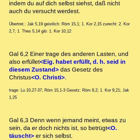
indem du auf dich selbst siehst, daß nicht
auch du versucht werdest.
Übertret.: Jak 5,19
geistlich: Röm 15,1; 1. Kor 2,15
zurecht: 2. Kor
2,7; 1. Thes 5,14
gib: 1. Kor 10,12
Gal 6,2 Einer trage des anderen Lasten, und
also erfüllet
<Eig. habet erfüllt, d. h. seid in
diesem Zustand>
das Gesetz des
Christus
<O. Christi>
.
trage: Lu 10,27-37; Röm 15,1-3
Gesetz: Röm 8,2; 1. Kor 9,21; Jak
1,25
Gal 6,3 Denn wenn jemand meint, etwas zu
sein, da er doch nichts ist, so betrügt
<O.
täuscht>
er sich selbst.