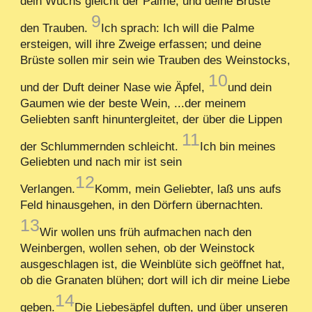
dein Wuchs gleicht der Palme, und deine Brüste
9
den Trauben.
Ich sprach: Ich will die Palme
ersteigen, will ihre Zweige erfassen; und deine
Brüste sollen mir sein wie Trauben des Weinstocks,
10
und der Duft deiner Nase wie Äpfel,
und dein
Gaumen wie der beste Wein, ...der meinem
Geliebten sanft hinuntergleitet, der über die Lippen
11
der Schlummernden schleicht.
Ich bin meines
Geliebten und nach mir ist sein
12
Verlangen.
Komm, mein Geliebter, laß uns aufs
Feld hinausgehen, in den Dörfern übernachten.
13
Wir wollen uns früh aufmachen nach den
Weinbergen, wollen sehen, ob der Weinstock
ausgeschlagen ist, die Weinblüte sich geöffnet hat,
ob die Granaten blühen; dort will ich dir meine Liebe
14
geben.
Die Liebesäpfel duften, und über unseren