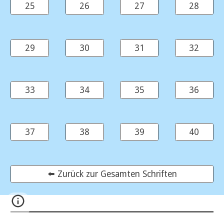
25
26
27
28
29
30
31
32
33
34
35
36
37
38
39
40
⬅️ Zurück zur Gesamten Schriften