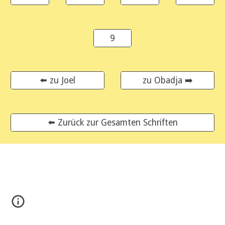
9
⬅️ zu Joel
zu Obadja ➡️
⬅️ Zurück zur Gesamten Schriften