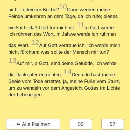
10
nicht in deinem Buche?
Dann werden meine
Feinde umkehren an dem Tage, da ich rufe; dieses
11
weiß ich, daß Gott für mich ist.
In Gott werde
ich rühmen das Wort, in Jahwe werde ich rühmen
12
das Wort.
Auf Gott vertraue ich; ich werde mich
nicht fürchten; was sollte der Mensch mir tun?
13
Auf mir, o Gott, sind deine Gelübde, ich werde
14
dir Dankopfer entrichten.
Denn du hast meine
Seele vom Tode errettet, ja, meine Füße vom Sturz,
um zu wandeln vor dem Angesicht Gottes im Lichte
der Lebendigen.
⬅️ Alle Psalmen
55
57