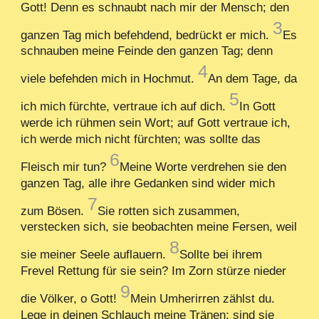
Gott! Denn es schnaubt nach mir der Mensch; den
3
ganzen Tag mich befehdend, bedrückt er mich.
Es
schnauben meine Feinde den ganzen Tag; denn
4
viele befehden mich in Hochmut.
An dem Tage, da
5
ich mich fürchte, vertraue ich auf dich.
In Gott
werde ich rühmen sein Wort; auf Gott vertraue ich,
ich werde mich nicht fürchten; was sollte das
6
Fleisch mir tun?
Meine Worte verdrehen sie den
ganzen Tag, alle ihre Gedanken sind wider mich
7
zum Bösen.
Sie rotten sich zusammen,
verstecken sich, sie beobachten meine Fersen, weil
8
sie meiner Seele auflauern.
Sollte bei ihrem
Frevel Rettung für sie sein? Im Zorn stürze nieder
9
die Völker, o Gott!
Mein Umherirren zählst du.
Lege in deinen Schlauch meine Tränen; sind sie