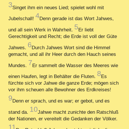
3
Singet ihm ein neues Lied; spielet wohl mit
4
Jubelschall!
Denn gerade ist das Wort Jahwes,
5
und all sein Werk in Wahrheit.
Er liebt
Gerechtigkeit und Recht; die Erde ist voll der Güte
6
Jahwes.
Durch Jahwes Wort sind die Himmel
gemacht, und all ihr Heer durch den Hauch seines
7
Mundes.
Er sammelt die Wasser des Meeres wie
8
einen Haufen, legt in Behälter die Fluten.
Es
fürchte sich vor Jahwe die ganze Erde; mögen sich
vor ihm scheuen alle Bewohner des Erdkreises!
9
Denn er sprach, und es war; er gebot, und es
10
stand da.
Jahwe macht zunichte den Ratschluß
der Nationen, er vereitelt die Gedanken der Völker.
11