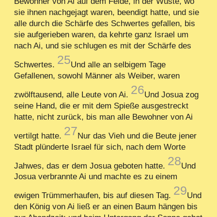
Bewohner von Ai auf dem Felde, in der Wüste, wo
sie ihnen nachgejagt waren, beendigt hatte, und sie
alle durch die Schärfe des Schwertes gefallen, bis
sie aufgerieben waren, da kehrte ganz Israel um
nach Ai, und sie schlugen es mit der Schärfe des
25
Schwertes.
Und alle an selbigem Tage
Gefallenen, sowohl Männer als Weiber, waren
26
zwölftausend, alle Leute von Ai.
Und Josua zog
seine Hand, die er mit dem Spieße ausgestreckt
hatte, nicht zurück, bis man alle Bewohner von Ai
27
vertilgt hatte.
Nur das Vieh und die Beute jener
Stadt plünderte Israel für sich, nach dem Worte
28
Jahwes, das er dem Josua geboten hatte.
Und
Josua verbrannte Ai und machte es zu einem
29
ewigen Trümmerhaufen, bis auf diesen Tag.
Und
den König von Ai ließ er an einen Baum hängen bis