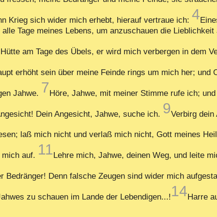
4
nn Krieg sich wider mich erhebt, hierauf vertraue ich:
Eine
s alle Tage meines Lebens, um anzuschauen die Lieblichkei
 Hütte am Tage des Übels, er wird mich verbergen in dem Ve
pt erhöht sein über meine Feinde rings um mich her; und Op
7
ngen Jahwe.
Höre, Jahwe, mit meiner Stimme rufe ich; und
9
ngesicht! Dein Angesicht, Jahwe, suche ich.
Verbirg dein
sen; laß mich nicht und verlaß mich nicht, Gott meines Hei
11
 mich auf.
Lehre mich, Jahwe, deinen Weg, und leite m
ner Bedränger! Denn falsche Zeugen sind wider mich aufgest
14
 Jahwes zu schauen im Lande der Lebendigen...!
Harre a