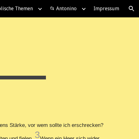
blische Themen
📂 Antonino
Impressum
ion
bens Stärke, vor wem sollte ich erschrecken?
3
ten und fielen.
Wenn ein Heer sich wider