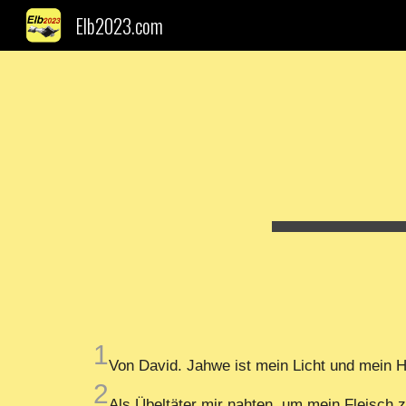
Elb2023.com
Sk
1
Von David. Jahwe ist mein Licht und mein H
2
Als Übeltäter mir nahten, um mein Fleisch 