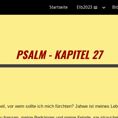
Startseite
Elb2023 📖
Bi
ip to main content
Skip to navigat
PSALM - KAPITEL 27
eil, vor wem sollte ich mich fürchten? Jahwe ist meines Le
zu fressen, meine Bedränger und meine Feinde, sie strauchel