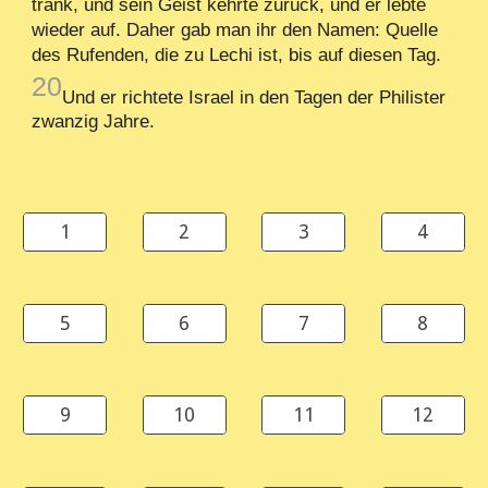
trank, und sein Geist kehrte zurück, und er lebte
wieder auf. Daher gab man ihr den Namen: Quelle
des Rufenden, die zu Lechi ist, bis auf diesen Tag.
20
Und er richtete Israel in den Tagen der Philister
zwanzig Jahre.
1
2
3
4
5
6
7
8
9
10
11
12