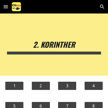
Skip to main content
Skip to navigation
2. KORINTHER
1
2
3
4
5
6
7
8