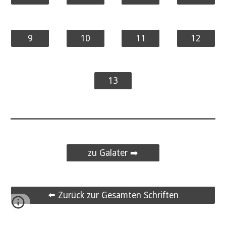
9
10
11
12
13
zu Galater ➡️
⬅️ Zurück zur Gesamten Schriften