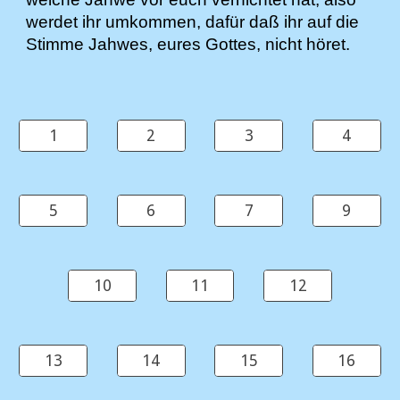
werdet ihr umkommen, dafür daß ihr auf die
Stimme Jahwes, eures Gottes, nicht höret.
1
2
3
4
5
6
7
9
10
11
12
13
14
15
16