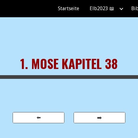
Startseite
Elb2023 📖
Bi
ip to main content
Skip to navigat
1. MOSE KAPITEL 38
⬅️
➡️