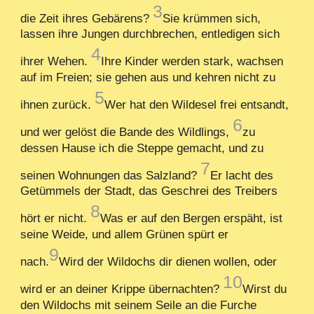
3
die Zeit ihres Gebärens?
Sie krümmen sich,
lassen ihre Jungen durchbrechen, entledigen sich
4
ihrer Wehen.
Ihre Kinder werden stark, wachsen
auf im Freien; sie gehen aus und kehren nicht zu
5
ihnen zurück.
Wer hat den Wildesel frei entsandt,
6
und wer gelöst die Bande des Wildlings,
zu
dessen Hause ich die Steppe gemacht, und zu
7
seinen Wohnungen das Salzland?
Er lacht des
Getümmels der Stadt, das Geschrei des Treibers
8
hört er nicht.
Was er auf den Bergen erspäht, ist
seine Weide, und allem Grünen spürt er
9
nach.
Wird der Wildochs dir dienen wollen, oder
10
wird er an deiner Krippe übernachten?
Wirst du
den Wildochs mit seinem Seile an die Furche