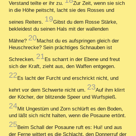
18
Verstand teilte er ihr zu.
Zur Zeit, wenn sie sich
in die Höhe peitscht, lacht sie des Rosses und
19
seines Reiters.
Gibst du dem Rosse Stärke,
bekleidest du seinen Hals mit der wallenden
20
Mähne?
Machst du es aufspringen gleich der
Heuschrecke? Sein prächtiges Schnauben ist
21
Schrecken.
Es scharrt in der Ebene und freut
sich der Kraft, zieht aus, den Waffen entgegen.
22
Es lacht der Furcht und erschrickt nicht, und
23
kehrt vor dem Schwerte nicht um.
Auf ihm klirrt
der Köcher, der blitzende Speer und Wurfspieß.
24
Mit Ungestüm und Zorn schlürft es den Boden,
und läßt sich nicht halten, wenn die Posaune ertönt.
25
Beim Schall der Posaune ruft es: Hui! und aus
der Ferne wittert es die Schlacht, den Donnerruf der