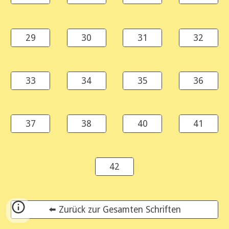
29
30
31
32
33
34
35
36
37
38
40
41
42
⬅️ Zurück zur Gesamten Schriften