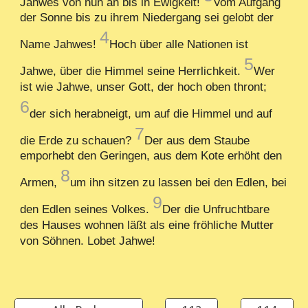
Jahwes von nun an bis in Ewigkeit!
Vom Aufgang
der Sonne bis zu ihrem Niedergang sei gelobt der
4
Name Jahwes!
Hoch über alle Nationen ist
5
Jahwe, über die Himmel seine Herrlichkeit.
Wer
ist wie Jahwe, unser Gott, der hoch oben thront;
6
der sich herabneigt, um auf die Himmel und auf
7
die Erde zu schauen?
Der aus dem Staube
emporhebt den Geringen, aus dem Kote erhöht den
8
Armen,
um ihn sitzen zu lassen bei den Edlen, bei
9
den Edlen seines Volkes.
Der die Unfruchtbare
des Hauses wohnen läßt als eine fröhliche Mutter
von Söhnen. Lobet Jahwe!