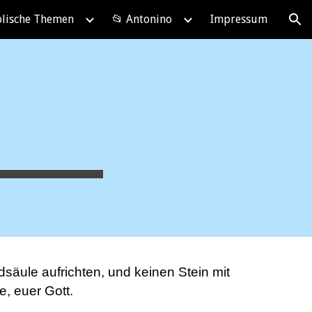
blische Themen
📂 Antonino
Impressum
ion
dsäule aufrichten, und keinen Stein mit
, euer Gott.