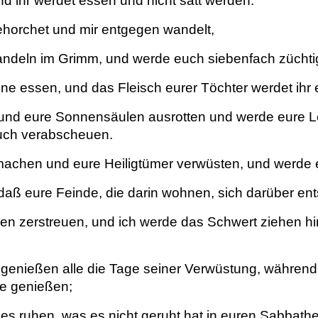
 ihr werdet essen und nicht satt werden.
gehorchet und mir entgegen wandelt,
andeln im Grimm, und werde euch siebenfach zücht
ne essen, und das Fleisch eurer Töchter werdet ihr 
 und eure Sonnensäulen ausrotten und werde eure 
euch verabscheuen.
achen und eure Heiligtümer verwüsten, und werde eu
aß eure Feinde, die darin wohnen, sich darüber ent
en zerstreuen, und ich werde das Schwert ziehen hi
enießen alle die Tage seiner Verwüstung, während 
e genießen;
es ruhen, was es nicht geruht hat in euren Sabbathen