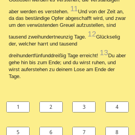
11
aber werden es verstehen.
Und von der Zeit an,
da das beständige Opfer abgeschafft wird, und zwar
um den verwüstenden Greuel aufzustellen, sind
12
tausend zweihundertneunzig Tage.
Glückselig
der, welcher harrt und tausend
13
dreihundertfünfunddreißig Tage erreicht!
Du aber
gehe hin bis zum Ende; und du wirst ruhen, und
wirst auferstehen zu deinem Lose am Ende der
Tage.
1
2
3
4
5
6
7
8