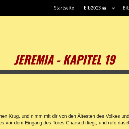
Startseite
Elb2023 📖
Bi
ip to main content
Skip to navigat
JEREMIA - KAPITEL 19
en Krug, und nimm mit dir von den Ältesten des Volkes und
 vor dem Eingang des Tores Charsuth liegt, und rufe daselb