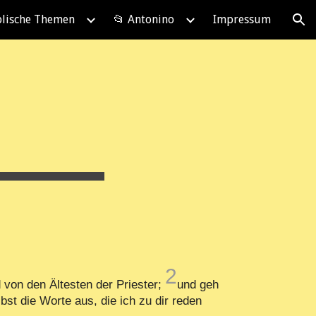
blische Themen
📂 Antonino
Impressum
ion
2
 von den Ältesten der Priester;
und geh
st die Worte aus, die ich zu dir reden