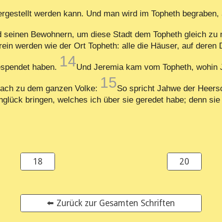
hergestellt werden kann. Und man wird im Topheth begrabe
nd seinen Bewohnern, um diese Stadt dem Topheth gleich z
rein werden wie der Ort Topheth: alle die Häuser, auf der
14
espendet haben.
Und Jeremia kam vom Topheth, wohin J
15
prach zu dem ganzen Volke:
So spricht Jahwe der Heersch
 Unglück bringen, welches ich über sie geredet habe; denn s
18
20
⬅️ Zurück zur Gesamten Schriften