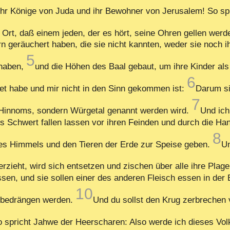
ihr Könige von Juda und ihr Bewohner von Jerusalem! So sp
n Ort, daß einem jeden, der es hört, seine Ohren gellen wer
n geräuchert haben, die sie nicht kannten, weder sie noch i
5
 haben,
und die Höhen des Baal gebaut, um ihre Kinder als
6
et habe und mir nicht in den Sinn gekommen ist:
Darum si
7
 Hinnoms, sondern Würgetal genannt werden wird.
Und ich
s Schwert fallen lassen vor ihren Feinden und durch die Ha
8
es Himmels und den Tieren der Erde zur Speise geben.
Un
zieht, wird sich entsetzen und zischen über alle ihre Plage
sen, und sie sollen einer des anderen Fleisch essen in der 
10
e bedrängen werden.
Und du sollst den Krug zerbrechen 
 spricht Jahwe der Heerscharen: Also werde ich dieses Vol