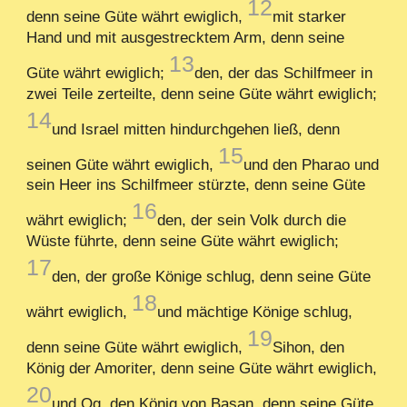
12
denn seine Güte währt ewiglich,
mit starker
Hand und mit ausgestrecktem Arm, denn seine
13
Güte währt ewiglich;
den, der das Schilfmeer in
zwei Teile zerteilte, denn seine Güte währt ewiglich;
14
und Israel mitten hindurchgehen ließ, denn
15
seinen Güte währt ewiglich,
und den Pharao und
sein Heer ins Schilfmeer stürzte, denn seine Güte
16
währt ewiglich;
den, der sein Volk durch die
Wüste führte, denn seine Güte währt ewiglich;
17
den, der große Könige schlug, denn seine Güte
18
währt ewiglich,
und mächtige Könige schlug,
19
denn seine Güte währt ewiglich,
Sihon, den
König der Amoriter, denn seine Güte währt ewiglich,
20
und Og, den König von Basan, denn seine Güte