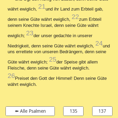
21
währt ewiglich,
und ihr Land zum Erbteil gab,
22
denn seine Güte währt ewiglich,
zum Erbteil
seinem Knechte Israel, denn seine Güte währt
23
ewiglich;
der unser gedachte in unserer
24
Niedrigkeit, denn seine Güte währt ewiglich,
und
uns errettete von unseren Bedrängern, denn seine
25
Güte währt ewiglich;
der Speise gibt allem
Fleische, denn seine Güte währt ewiglich.
26
Preiset den Gott der Himmel! Denn seine Güte
währt ewiglich.
⬅️ Alle Psalmen
135
137