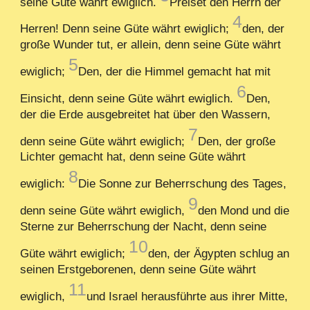
seine Güte währt ewiglich.
Preiset den Herrn der
4
Herren! Denn seine Güte währt ewiglich;
den, der
große Wunder tut, er allein, denn seine Güte währt
5
ewiglich;
Den, der die Himmel gemacht hat mit
6
Einsicht, denn seine Güte währt ewiglich.
Den,
der die Erde ausgebreitet hat über den Wassern,
7
denn seine Güte währt ewiglich;
Den, der große
Lichter gemacht hat, denn seine Güte währt
8
ewiglich:
Die Sonne zur Beherrschung des Tages,
9
denn seine Güte währt ewiglich,
den Mond und die
Sterne zur Beherrschung der Nacht, denn seine
10
Güte währt ewiglich;
den, der Ägypten schlug an
seinen Erstgeborenen, denn seine Güte währt
11
ewiglich,
und Israel herausführte aus ihrer Mitte,