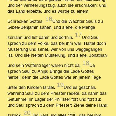
und der Verheerungszug, auch sie erschraken; und
das Land erbebte, und es wurde zu einem
16
Schrecken Gottes.
Und die Wächter Sauls zu
Gibea-Benjamin sahen, und siehe, die Menge
17
zerrann und lief dahin und dorthin.
Und Saul
sprach zu dem Volke, das bei ihm war: Haltet doch
Musterung und sehet, wer von uns weggegangen
ist. Und sie hielten Musterung, und siehe, Jonathan
18
und sein Waffenträger waren nicht da.
Da
sprach Saul zu Ahija: Bringe die Lade Gottes
herbei; denn die Lade Gottes war an jenem Tage
19
unter den Kindern Israel.
Und es geschah,
während Saul zu dem Priester redete, da nahm das
Getümmel im Lager der Philister fort und fort zu;
und Saul sprach zu dem Priester: Ziehe deine Hand
20
zurück.
Und Saul und alles Volk, das bei ihm