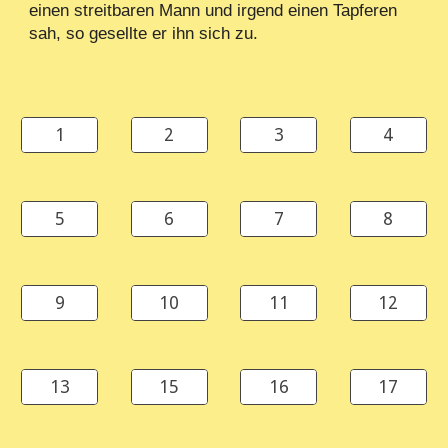
einen streitbaren Mann und irgend einen Tapferen
sah, so gesellte er ihn sich zu.
1
2
3
4
5
6
7
8
9
10
11
12
13
15
16
17