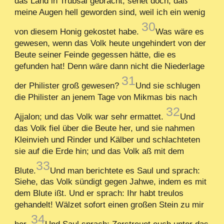
das Land in Trübsal gebracht; sehet doch, daß
meine Augen hell geworden sind, weil ich ein wenig
30
von diesem Honig gekostet habe.
Was wäre es
gewesen, wenn das Volk heute ungehindert von der
Beute seiner Feinde gegessen hätte, die es
gefunden hat! Denn wäre dann nicht die Niederlage
31
der Philister groß gewesen?
Und sie schlugen
die Philister an jenem Tage von Mikmas bis nach
32
Ajjalon; und das Volk war sehr ermattet.
Und
das Volk fiel über die Beute her, und sie nahmen
Kleinvieh und Rinder und Kälber und schlachteten
sie auf die Erde hin; und das Volk aß mit dem
33
Blute.
Und man berichtete es Saul und sprach:
Siehe, das Volk sündigt gegen Jahwe, indem es mit
dem Blute ißt. Und er sprach: Ihr habt treulos
gehandelt! Wälzet sofort einen großen Stein zu mir
34