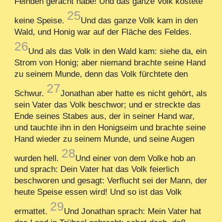
Feinden gerächt habe! Und das ganze Volk kostete
25
keine Speise.
Und das ganze Volk kam in den
Wald, und Honig war auf der Fläche des Feldes.
26
Und als das Volk in den Wald kam: siehe da, ein
Strom von Honig; aber niemand brachte seine Hand
zu seinem Munde, denn das Volk fürchtete den
27
Schwur.
Jonathan aber hatte es nicht gehört, als
sein Vater das Volk beschwor; und er streckte das
Ende seines Stabes aus, der in seiner Hand war,
und tauchte ihn in den Honigseim und brachte seine
Hand wieder zu seinem Munde, und seine Augen
28
wurden hell.
Und einer von dem Volke hob an
und sprach: Dein Vater hat das Volk feierlich
beschworen und gesagt: Verflucht sei der Mann, der
heute Speise essen wird! Und so ist das Volk
29
ermattet.
Und Jonathan sprach: Mein Vater hat