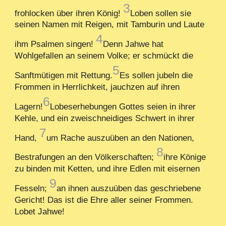
3
frohlocken über ihren König!
Loben sollen sie
seinen Namen mit Reigen, mit Tamburin und Laute
4
ihm Psalmen singen!
Denn Jahwe hat
Wohlgefallen an seinem Volke; er schmückt die
5
Sanftmütigen mit Rettung.
Es sollen jubeln die
Frommen in Herrlichkeit, jauchzen auf ihren
6
Lagern!
Lobeserhebungen Gottes seien in ihrer
Kehle, und ein zweischneidiges Schwert in ihrer
7
Hand,
um Rache auszuüben an den Nationen,
8
Bestrafungen an den Völkerschaften;
ihre Könige
zu binden mit Ketten, und ihre Edlen mit eisernen
9
Fesseln;
an ihnen auszuüben das geschriebene
Gericht! Das ist die Ehre aller seiner Frommen.
Lobet Jahwe!