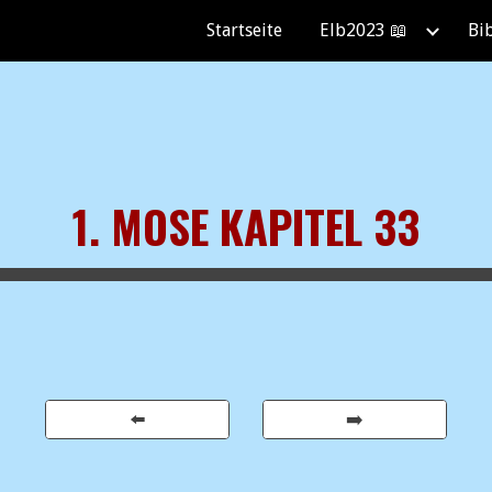
Startseite
Elb2023 📖
Bi
ip to main content
Skip to navigat
1. MOSE KAPITEL 33
⬅️
➡️