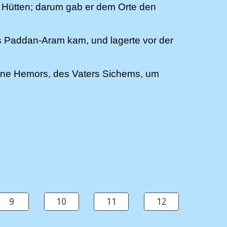
 Hütten; darum gab er dem Orte den
s Paddan-Aram kam, und lagerte vor der
öhne Hemors, des Vaters Sichems, um
9
10
11
12