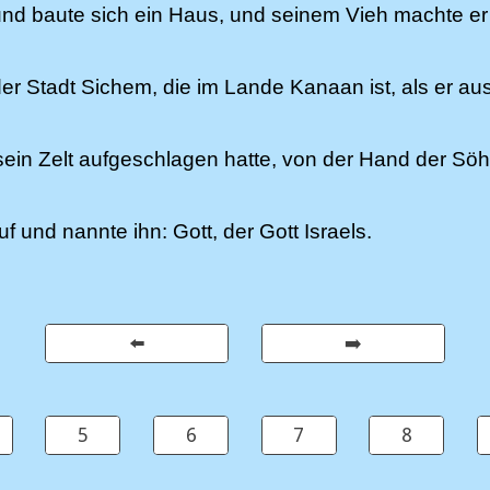
nd baute sich ein Haus, und seinem Vieh machte er
 Stadt Sichem, die im Lande Kanaan ist, als er au
 sein Zelt aufgeschlagen hatte, von der Hand der S
uf und nannte ihn: Gott, der Gott Israels.
⬅️
➡️
5
6
7
8