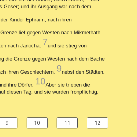
bis Geser; und ihr Ausgang war nach dem
der Kinder Ephraim, nach ihren
 Grenze lief gegen Westen nach Mikmethath
7
sten nach Janocha;
und sie stieg von
ng die Grenze gegen Westen nach dem Bache
9
ach ihren Geschlechtern,
nebst den Städten,
10
und ihre Dörfer.
Aber sie trieben die
f diesen Tag, und sie wurden fronpflichtig.
9
10
11
12