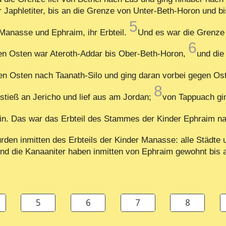
r Japhletiter, bis an die Grenze von Unter-Beth-Horon und 
5
Manasse und Ephraim, ihr Erbteil.
Und es war die Grenze 
6
gen Osten war Ateroth-Addar bis Ober-Beth-Horon,
und die
gen Osten nach Taanath-Silo und ging daran vorbei gegen O
8
stieß an Jericho und lief aus am Jordan;
von Tappuach gi
n. Das war das Erbteil des Stammes der Kinder Ephraim n
den inmitten des Erbteils der Kinder Manasse: alle Städte 
nd die Kanaaniter haben inmitten von Ephraim gewohnt bis au
5
6
7
8