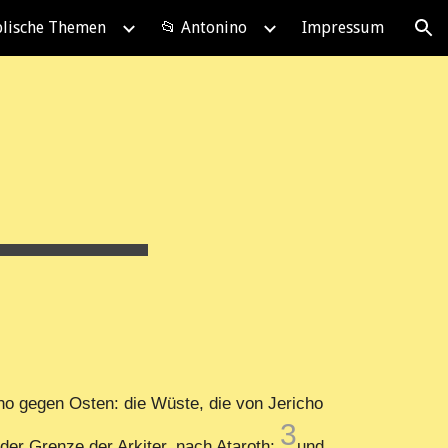
blische Themen
📂 Antonino
Impressum
ion
o gegen Osten: die Wüste, die von Jericho
3
der Grenze der Arkiter, nach Ataroth;
und