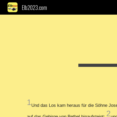
Elb2023.com
Sk
1
Und das Los kam heraus für die Söhne Jose
2
auf das Gebirge von Bethel hinaufsteigt;
und