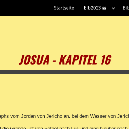
Startseite
Elb2023 📖
Bi
ip to main content
Skip to navigat
JOSUA - KAPITEL 16
phs vom Jordan von Jericho an, bei dem Wasser von Jerich
 die Grenze lief von Bethel nach Lus und ging hinüber nach 