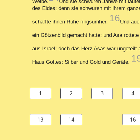
Weibe.
Und sie schwuren Jahwe mit laute
des Eides; denn sie schwuren mit ihrem ganze
16
schaffte ihnen Ruhe ringsumher.
Und auch
ein Götzenbild gemacht hatte; und Asa rottete
aus Israel; doch das Herz Asas war ungeteilt 
1
Haus Gottes: Silber und Gold und Geräte.
1
2
3
4
13
14
16