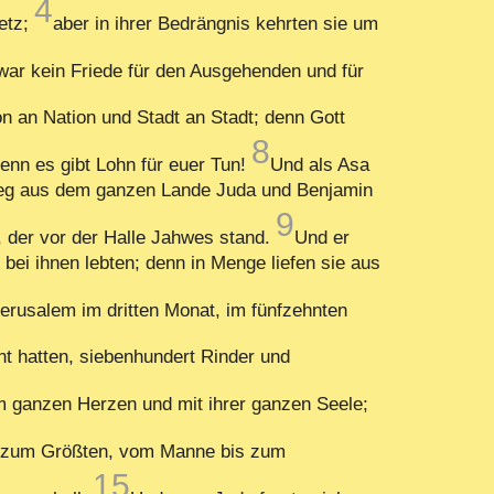
4
etz;
aber in ihrer Bedrängnis kehrten sie um
 war kein Friede für den Ausgehenden und für
on an Nation und Stadt an Stadt; denn Gott
8
denn es gibt Lohn für euer Tun!
Und als Asa
 weg aus dem ganzen Lande Juda und Benjamin
9
 der vor der Halle Jahwes stand.
Und er
i ihnen lebten; denn in Menge liefen sie aus
erusalem im dritten Monat, im fünfzehnten
ht hatten, siebenhundert Rinder und
em ganzen Herzen und mit ihrer ganzen Seele;
bis zum Größten, vom Manne bis zum
15