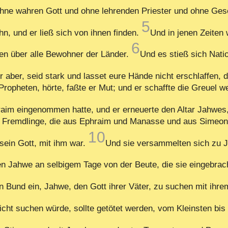
ohne wahren Gott und ohne lehrenden Priester und ohne Ges
5
hn, und er ließ sich von ihnen finden.
Und in jenen Zeiten
6
en über alle Bewohner der Länder.
Und es stieß sich Nati
hr aber, seid stark und lasset eure Hände nicht erschlaffen, 
ropheten, hörte, faßte er Mut; und er schaffte die Greuel
aim eingenommen hatte, und er erneuerte den Altar Jahwes,
Fremdlinge, die aus Ephraim und Manasse und aus Simeon be
10
 sein Gott, mit ihm war.
Und sie versammelten sich zu J
en Jahwe an selbigem Tage von der Beute, die sie eingebrac
n Bund ein, Jahwe, den Gott ihrer Väter, zu suchen mit ihr
 nicht suchen würde, sollte getötet werden, vom Kleinsten 