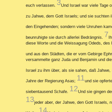
3
euch verlassen.
Und Israel war viele Tage 
zu Jahwe, dem Gott Israels; und sie suchten i
den Eingehenden; sondern viele Unruhen kam
7
beunruhigte sie durch allerlei Bedrängnis.
I
diese Worte und die Weissagung Odeds, des P
und aus den Städten, die er vom Gebirge Ephr
versammelte ganz Juda und Benjamin und die 
Israel zu ihm über, als sie sahen, daß Jahwe,
11
Jahre der Regierung Asas;
und sie opfert
12
siebentausend Schafe.
Und sie gingen de
13
jeder aber, der Jahwe, den Gott Israels,
14