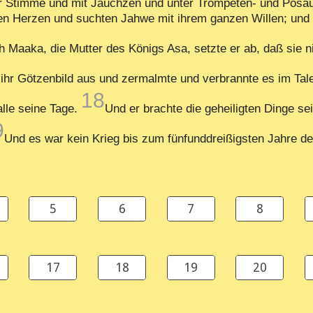
r Stimme und mit Jauchzen und unter Trompeten- und Posa
n Herzen und suchten Jahwe mit ihrem ganzen Willen; und e
 Maaka, die Mutter des Königs Asa, setzte er ab, daß sie n
 ihr Götzenbild aus und zermalmte und verbrannte es im Tal
18
alle seine Tage.
Und er brachte die geheiligten Dinge se
9
Und es war kein Krieg bis zum fünfunddreißigsten Jahre d
5
6
7
8
17
18
19
20