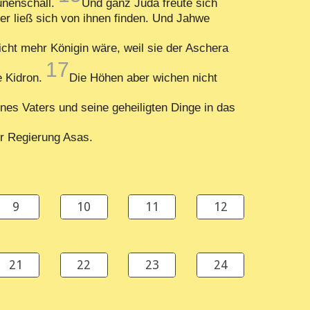
unenschall.
Und ganz Juda freute sich
r ließ sich von ihnen finden. Und Jahwe
icht mehr Königin wäre, weil sie der Aschera
17
e Kidron.
Die Höhen aber wichen nicht
ines Vaters und seine geheiligten Dinge in das
er Regierung Asas.
9
10
11
12
21
22
23
24