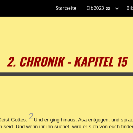
Startseite
Elb2023 📖
Bi
ip to main content
Skip to navigat
2. CHRONIK - KAPITEL 15
2
Geist Gottes.
Und er ging hinaus, Asa entgegen, und spra
 seid. Und wenn ihr ihn suchet, wird er sich von euch finden